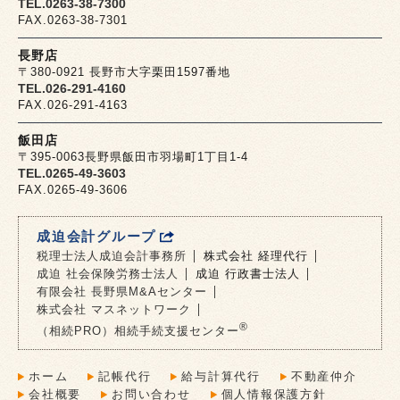
TEL.0263-38-7300
FAX.0263-38-7301
長野店
〒380-0921 長野市大字栗田1597番地
TEL.026-291-4160
FAX.026-291-4163
飯田店
〒395-0063長野県飯田市羽場町1丁目1-4
TEL.0265-49-3603
FAX.0265-49-3606
成迫会計グループ
税理士法人成迫会計事務所
株式会社 経理代行
成迫 社会保険労務士法人
成迫 行政書士法人
有限会社 長野県M&Aセンター
株式会社 マスネットワーク
®
（相続PRO）相続手続支援センター
ホーム
記帳代行
給与計算代行
不動産仲介
会社概要
お問い合わせ
個人情報保護方針