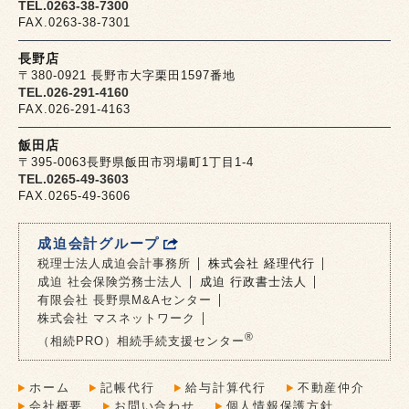
TEL.0263-38-7300
FAX.0263-38-7301
長野店
〒380-0921 長野市大字栗田1597番地
TEL.026-291-4160
FAX.026-291-4163
飯田店
〒395-0063長野県飯田市羽場町1丁目1-4
TEL.0265-49-3603
FAX.0265-49-3606
成迫会計グループ
税理士法人成迫会計事務所
株式会社 経理代行
成迫 社会保険労務士法人
成迫 行政書士法人
有限会社 長野県M&Aセンター
株式会社 マスネットワーク
®
（相続PRO）相続手続支援センター
ホーム
記帳代行
給与計算代行
不動産仲介
会社概要
お問い合わせ
個人情報保護方針