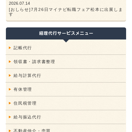
2026.07.14
[おしらせ]7月26日マイナビ転職フェア松本に出展しま
す
記帳代行
領収書・請求書整理
給与計算代行
有休管理
住民税管理
給与振込代行
不動産仲介・売買