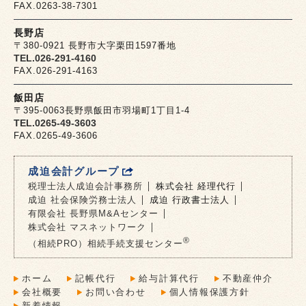
FAX.0263-38-7301
長野店
〒380-0921 長野市大字栗田1597番地
TEL.026-291-4160
FAX.026-291-4163
飯田店
〒395-0063長野県飯田市羽場町1丁目1-4
TEL.0265-49-3603
FAX.0265-49-3606
成迫会計グループ
税理士法人成迫会計事務所
株式会社 経理代行
成迫 社会保険労務士法人
成迫 行政書士法人
有限会社 長野県M&Aセンター
株式会社 マスネットワーク
®
（相続PRO）相続手続支援センター
ホーム
記帳代行
給与計算代行
不動産仲介
会社概要
お問い合わせ
個人情報保護方針
新着情報